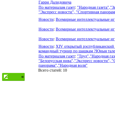
Гарри Далидовича
По материалам газет
:
"Народная газета","З
"Экспресс новости", "Спортивная панорам
Новости
:
Всемирные интеллектуальные и
Новости
:
Всемирные интеллектуальные и
Новости
:
Всемирные интеллектуальные и
Новости
:
ХIV открытый рэспубликанский
командный турнир по шашкам ?Юныя тал
По материалам газет
:
"Труд","Народная газ
"Белорусская нива","Экспресс новости", 
панорама","Народная воля"
Всего статей: 10