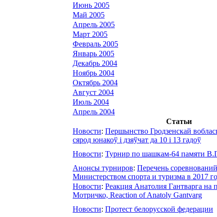
Июнь 2005
Май 2005
Апрель 2005
Март 2005
Февраль 2005
Январь 2005
Декабрь 2004
Ноябрь 2004
Октябрь 2004
Август 2004
Июль 2004
Апрель 2004
Статьи
Новости
:
Першынство Гродзенскай воблас
сярод юнакоў і дзяўчат да 10 і 13 гадоў
Новости
:
Турнир по шашкам-64 памяти В.
Анонсы турниров
:
Перечень соревновани
Министерством спорта и туризма в 2017 г
Новости
:
Реакция Анатолия Гантварга на
Мотричко, Reaction оf Anatoly Gantvarg
Новости
:
Протест белорусской федерации