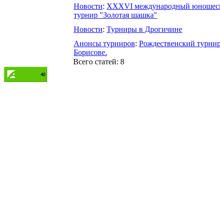
Новости
:
XXXVІ международный юношес
турнир "Золотая шашка"
Новости
:
Турниры в Дрогичине
Анонсы турниров
:
Рождественский турнир
Борисове.
Всего статей: 8