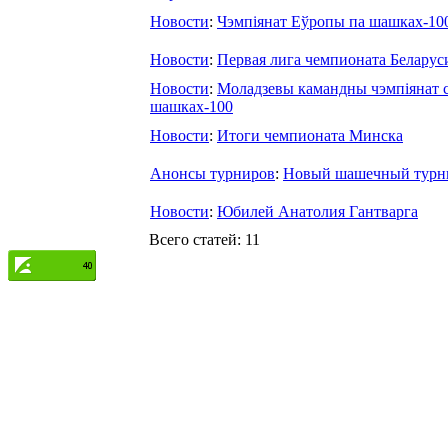
Новости
:
Чэмпіянат Еўропы па шашках-100 
Новости
:
Первая лига чемпионата Беларус
Новости
:
Моладзевы камандны чэмпіянат с
шашках-100
Новости
:
Итоги чемпионата Минска
Анонсы турниров
:
Новый шашечный турн
Новости
:
Юбилей Анатолия Гантварга
Всего статей: 11