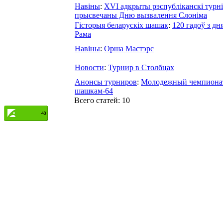
Навіны
:
ХVI адкрыты рэспубліканскі турні
прысвечаны Дню вызвалення Слоніма
Гісторыя беларускіх шашак
:
120 гадоў з д
Рама
Навіны
:
Орша Мастэрс
Новости
:
Турнир в Столбцах
Анонсы турниров
:
Молодежный чемпионат
шашкам-64
Всего статей: 10