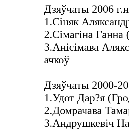
Дзяўчаты 2006 г.н
1.Сіняк Аляксандр
2.Сімагіна Ганна 
3.Анісімава Алякс
ачкоў
Дзяўчаты 2000-200
1.Удот Дар?я (Гро
2.Домрачава Тамар
3.Андрушкевіч Нас