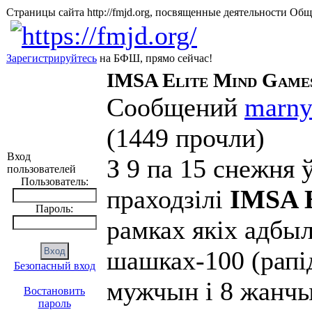
Страницы сайта http://fmjd.org, посвященные деятельно
Зарегистрируйтесь
на БФШ, прямо сейчас!
IMSA Elite Mind Game
Сообщений
marn
(
1449 прочли
)
Вход
З 9 па 15 снежня 
пользователей
Пользователь:
праходзілі
IMSA E
Пароль:
рамках якіх адбыл
шашках-100 (рапід,
Безопасный вход
мужчын і 8 жанчы
Востановить
пароль