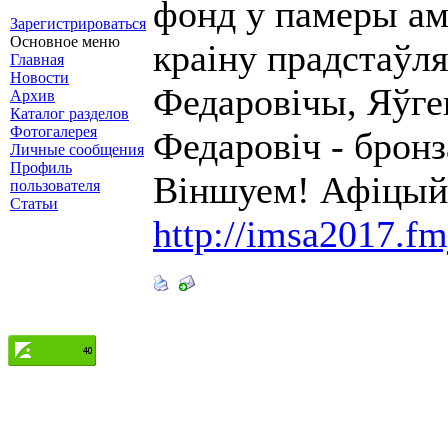
фонд у памеры ам
Зарегистрироваться
Основное меню
краіну прадстаўля
Главная
Новости
Федаровічы, Яўген
Архив
Каталог разделов
Фотогалерея
Федаровіч - бронз
Личные сообщения
Профиль
Віншуем! Афіцыйн
пользователя
Статьи
http://imsa2017.fm