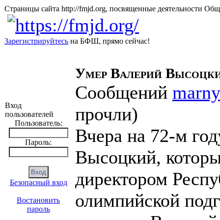
Страницы сайта http://fmjd.org, посвященные деятельно
Зарегистрируйтесь
на БФШ, прямо сейчас!
Умер Валерий Высоцк
Сообщений
marn
Вход
прочли
)
пользователей
Пользователь:
Вчера на 72-м го
Пароль:
Высоцкий, которы
директором Респу
Безопасный вход
олимпийской подг
Востановить
пароль