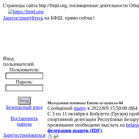
Страницы сайта http://fmjd.org, посвященные деятельно
Зарегистрируйтесь
на БФШ, прямо сейчас!
Вход
пользователей
Пользователь:
Пароль:
Молодежный чемпионат Европы по шашкам-64
Безопасный вход
Сообщений
marny
в 2022/8/9 15:50:00
(
864
С 3 по 11 октября в Кобулети (Грузия) про
Востановить
спортивной делегации Республики Белару
пароль
проживание необходимо выслать на
belar
федерации шашек (IDF)
.
Зарегистрироваться