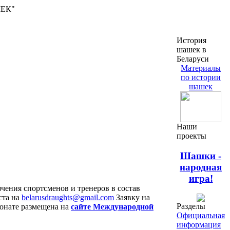
ШЕК"
История
шашек в
Беларуси
Материалы
по истории
шашек
Наши
проекты
Шашки -
народная
игра!
ючения спортсменов и тренеров в состав
ста на
belarusdraughts@gmail.com
Заявку на
Разделы
ионате размещена на
сайте Международной
Официальная
информация