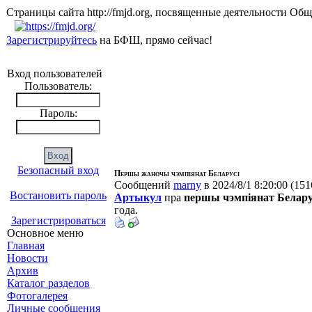
Страницы сайта http://fmjd.org, посвященные деятельно
Зарегистрируйтесь
на БФШ, прямо сейчас!
Вход пользователей
Пользователь:
Пароль:
Безопасный вход
Першы жаночы чэмпіянат Беларусі
Сообщений
marny
в 2024/8/1 8:20:00
(
151
Востановить пароль
Артыкул
пра
першы чэмпіянат Белару
года.
Зарегистрироваться
Основное меню
Главная
Новости
Архив
Каталог разделов
Фотогалерея
Личные сообщения