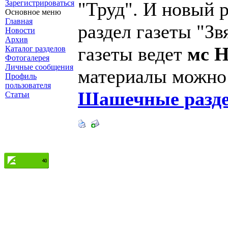
Зарегистрироваться
"Труд". И новый 
Основное меню
Главная
раздел газеты "Зв
Новости
Архив
газеты ведет
мс 
Каталог разделов
Фотогалерея
Личные сообщения
материалы можно 
Профиль
пользователя
Шашечные разде
Статьи