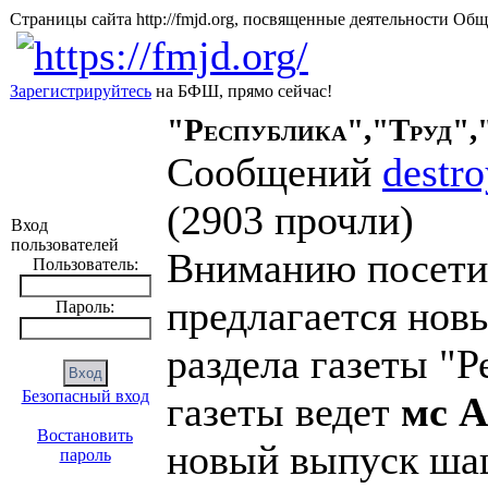
Страницы сайта http://fmjd.org, посвященные деятельно
Зарегистрируйтесь
на БФШ, прямо сейчас!
"Республика","Труд",
Сообщений
destro
(
2903 прочли
)
Вход
пользователей
Вниманию посети
Пользователь:
предлагается нов
Пароль:
раздела газеты "Р
Безопасный вход
газеты ведет
мс А
Востановить
новый выпуск шаш
пароль