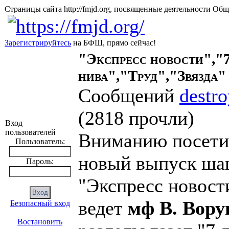
Страницы сайта http://fmjd.org, посвященные деятельно
Зарегистрируйтесь
на БФШ, прямо сейчас!
"Экспресс новости","
нива","Труд","Звязда"
Сообщений
destro
(
2818 прочли
)
Вход
пользователей
Вниманию посетит
Пользователь:
новый выпуск шаш
Пароль:
"Экспресс новости
ведет
мф В. Вор
Безопасный вход
Востановить