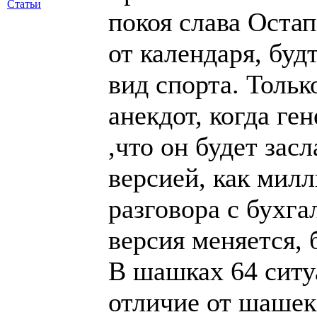
бухгалтером сооб
будешь дворником
В шашках 64 ситу
отличие от шашек 
скромно.
Зато потенциал ш
более высок. Инве
магазинах почти в
сравнения для сто
играли в 64 в пар