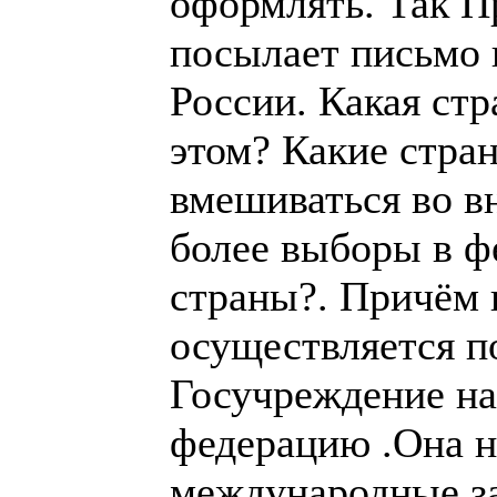
международные з
Президент ФМЖД 
Что за произвол и
ФМЖД?
Опять втягивани
национальных фед
Опять молотовы и
кукловодить?
Мне жаль, что по
написал не в Бел
Однажды в 2007 г