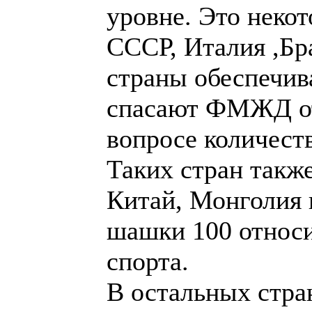
календарь и спа
фиаско в вопросе 
турнирах. Таких с
Есть ещё Китай, 
которых шашки 1
вид спорта.
В остальных стр
шашки 100 де-фак
спорта ,известный
некоторых страна