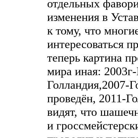
Голландия, 2009-н
Голландия. При эт
шашечная Голланд
гроссмейстерских
проводит и попул
упала. От той Гол
60-90х годах оста
Также плохо обсто
профессиональной
Молодым ,талант