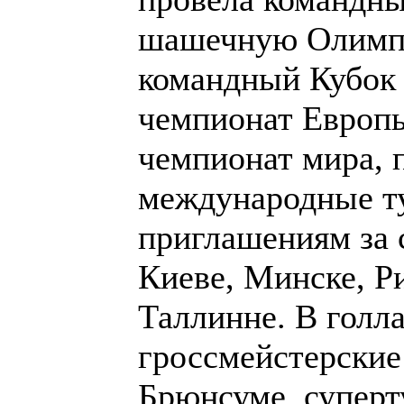
международные т
за счёт организат
Риге, Вильнюсе, 
голландских горо
турниры в Хьюссе
супертурниры в Х
По 2 супертурнир
турнир в США. Б
турниров в разных
времени Чемпион