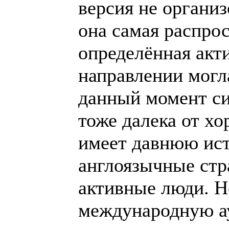
привлечь англояз
появятся активны
международную а
русская версия ш
которой значител
версий. Кроме инв
имеют преимущес
значительно более
истории, большим
выдающихся людей