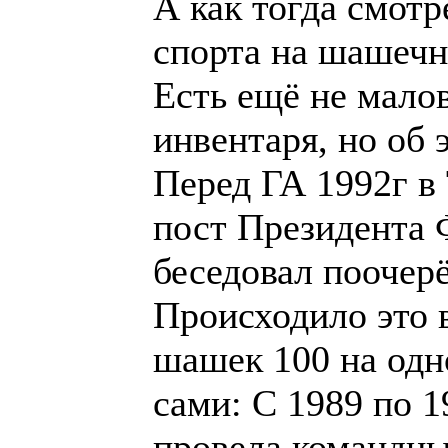
инвентаря, но об 
Перед ГА 1992г в 
Президента ФМЖД
поочерёдно с дел
в момент нахожде
из пиков. Судите 
Италия провела 
мира и шашечную
провела командн
чемпионат Европы
чемпионат мира, 