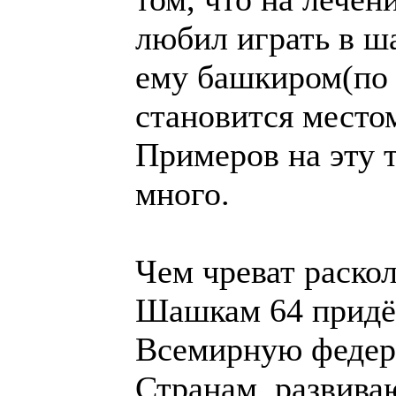
Шашкам 64 придёт
Всемирную федер
Странам, развив
придётся платить 
Так Белорусская 
трудом находит 50
Украинская не нах
придётся платить
Что будет делать 
бразильской верс