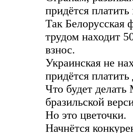
Но это цветочки.
Начнётся конкурен
замалчивалось, в
наружу.
Как поведут себя
всегда ждут повод
Олимпийских видо
Без их поддержки
в некоторых стран
Наибольший урон 