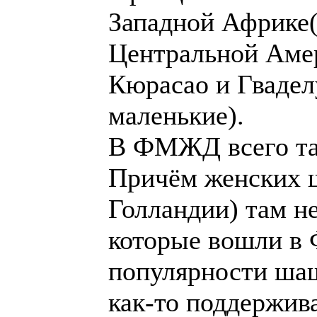
бедные) и Центра
Кюрасао и Гваделу
В ФМЖД всего так
Причём женских 
там нет. Есть фед
ФМЖД ,благодаря
стоклетки в них 
официальном уров
страны бывшего С
В основном эти с