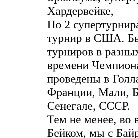
проведены в Голл
Франции, Мали, Б
Сенегале, СССР.
Тем не менее, во 
Бейком, мы с Ба
объяснить ему, 
количества стран 
потенциала, кром
всех видов шашек
бы количество игр