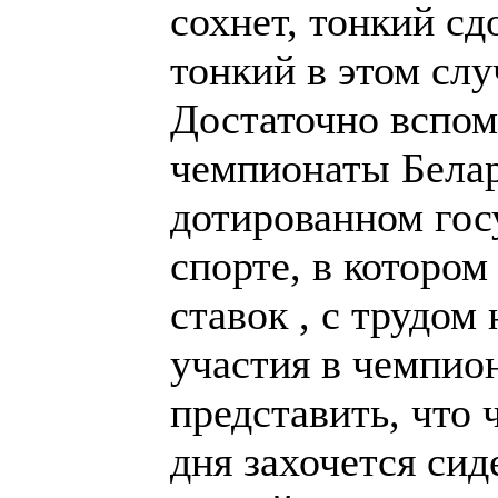
рабочего дня захо
часов за доской и
игру. Доводов мо
есть ли субъект с
охваченный борьб
трезво посмотрет
Есть ещё один ва
теме. Речь пойдёт
пользуются сторо
они вопрос в своё