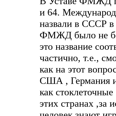
В Уставе ФМЖД г
64. Международн
СССР в тот моме
не более 6 стран. 
соответствовало р
смотря с чем срав
вопрос смотреть.
Германия и т.д.в
стоклеточные фед
странах ,за искл
человек знают игр