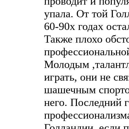
играть, они не св
шашечным спортом
него. Последний г
профессионализма
если перестанет, 
Вход
финансировать ша
пользователей
Пользователь:
в этой ситуации 
Пароль:
связывают все на
те, кто там трен
Безопасный вход
руководстве ФМЖД
Востановить
пароль
Посмотрите их ка