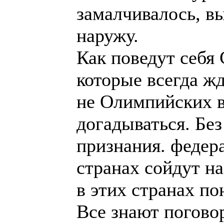
стоклетки.
Все знают поговор
тонкий сдохнет?. 
этом случае нет 
вспомнить послед
по 100.В самом д
шашечном спорте,
тренерских ставок
человек для участ
Трудно представит