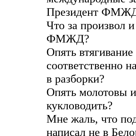
Костерс, любител
письма, написал г
в адрес БФШ и ра
Голландии. Судя п
доволен собой .П
же адресам, он ел
Ирины Пашкевич,
признаться в люб
федерации.
Хочется надеяться