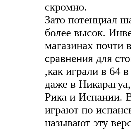
Никарагуа, давал 
Испании. Во всех
испанской версии
версию чешской. Д
организована как 
распространённая
активность в это
дать результат. В
с чеккерсом тоже 
игра имеет давню