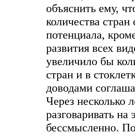
стоклетки. Он со
соглашался, но во
несколько лет я п
эту тему с голла
Поэтому теперь ,
объявил, что пре
видов спорта ,в ч
которым играет м
быть, они что-то 
С другой стороны