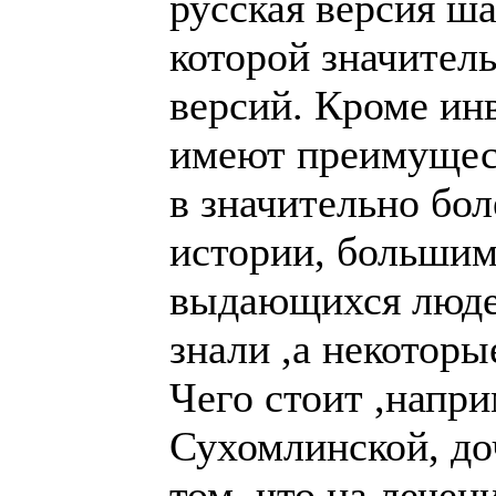
,а некоторые люб
Чего стоит ,напри
Сухомлинской, до
что на лечении в
любил играть в 
ему башкиром(по
становится местом
Примеров на эту 
много.
Чем чреват раско