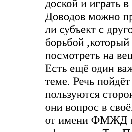
имени ФМЖД начи
Так Президент Ф
Министерство спо
просила его об э
уполномочили гру
внутренние дела ,
федерацию незави
очередной раз ос
давления через Г
общественную фе