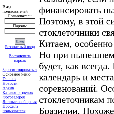
Зарегистрироваться
проведения основ
Основное меню
Главная
Новости
Особенно многим
Архив
Каталог разделов
понравится Кубок
Фотогалерея
Личные сообщения
Профиль
Похоже, что Оттен
пользователя
Статьи
Остапа Бендера. 
будто шашки 100 
Только напоминает
генерал говорит р
заслан в другую с
миллионер, а посл