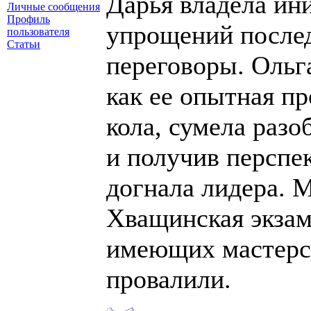
Дарья владела ин
Личные сообщения
Профиль
упрощений после
пользователя
Статьи
переговоры. Ольг
как ее опытная п
кола, сумела раз
и получив персп
догнала лидера. 
Хващинская экзам
имеющих мастерск
провалили.