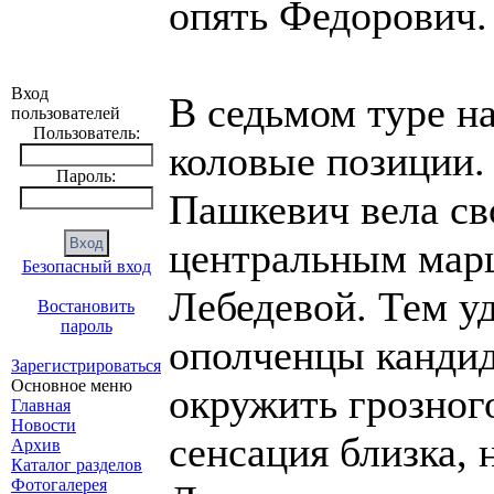
опять Федорович.
Вход
В седьмом туре на
пользователей
Пользователь:
коловые позиции.
Пароль:
Пашкевич вела св
центральным мар
Безопасный вход
Лебедевой. Тем уд
Востановить
пароль
ополченцы кандид
Зарегистрироваться
Основное меню
окружить грозного
Главная
Новости
сенсация близка, 
Архив
Каталог разделов
Фотогалерея