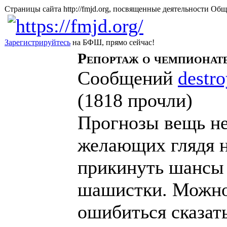
Страницы сайта http://fmjd.org, посвященные деятельно
Зарегистрируйтесь
на БФШ, прямо сейчас!
Репортаж о чемпионате
Сообщений
destro
(
1818 прочли
)
Прогнозы вещь не
желающих глядя н
прикинуть шансы 
шашистки. Можно 
ошибиться сказат