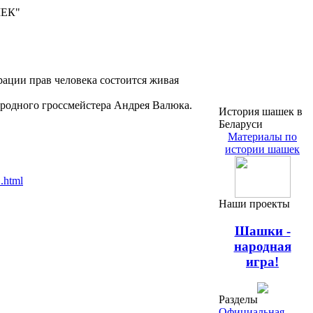
ШЕК"
ации прав человека состоится живая
ародного гроссмейстера Андрея Валюка.
История шашек в
Беларуси
Материалы по
истории шашек
1.html
Наши проекты
Шашки -
народная
игра!
Разделы
Официальная