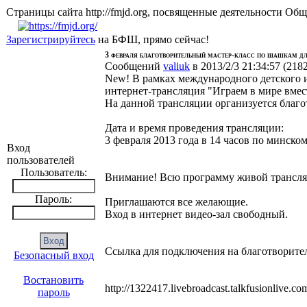
Страницы сайта http://fmjd.org, посвященные деятельно
Зарегистрируйтесь
на БФШ, прямо сейчас!
3 февраля благотворительный мастер-класс по шашкам дл
Сообщений
valiuk
в 2013/2/3 21:34:57
(
218
New! В рамках международного детского 
интернет-трансляция "Играем в мире вмес
На данной трансляции организуется благ
Дата и время проведения трансляции:
3 февраля 2013 года в 14 часов по минско
Вход
пользователей
Пользователь:
Внимание! Всю программу живой трансляц
Пароль:
Приглашаются все желающие.
Вход в интернет видео-зал свободный.
Ссылка для подключения на благотворител
Безопасный вход
Востановить
http://1322417.livebroadcast.talkfusionlive.
пароль