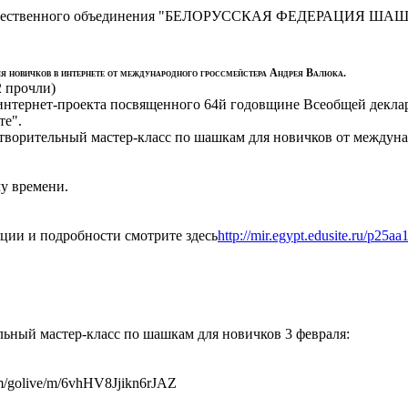
сти Общественного объединения "БЕЛОРУССКАЯ ФЕДЕРАЦИЯ ША
я новичков в интернете от международного гроссмейстера Андрея Валюка.
2 прочли
)
интернет-проекта посвященного 64й годовщине Всеобщей деклар
те".
отворительный мастер-класс по шашкам для новичков от междун
му времени.
ии и подробности смотрите здесь
http://mir.egypt.edusite.ru/p25aa
ьный мастер-класс по шашкам для новичков 3 февраля:
com/golive/m/6vhHV8Jjikn6rJAZ