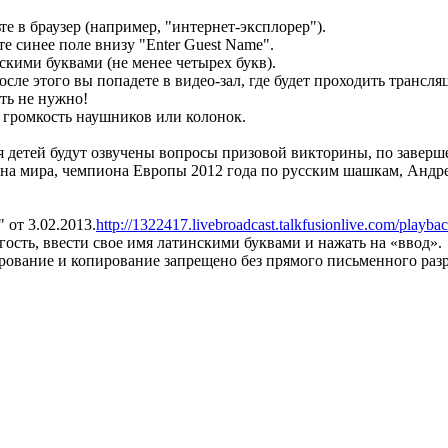
е в браузер (например, "интернет-эксплорер").
те синее поле внизу "Enter Guest Name".
скими буквами (не менее четырех букв).
осле этого вы попадете в видео-зал, где будет проходить трансля
ть не нужно!
, громкость наушников или колонок.
я детей будут озвучены вопросы призовой викторины, по заверш
на мира, чемпиона Европы 2012 года по русским шашкам, Андр
 от 3.02.2013.
http://1322417.livebroadcast.talkfusionlive.com/pla
 гость, ввести свое имя латинскими буквами и нажать на «ввод».
рование и копирование запрещено без прямого письменного раз