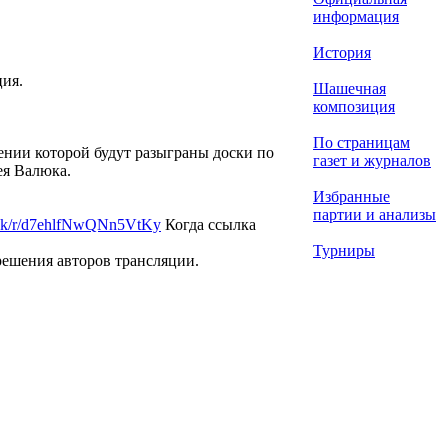
информация
История
ция.
Шашечная
композиция
По страницам
ении которой будут разыграны доски по
газет и журналов
ея Валюка.
Избранные
партии и анализы
yback/r/d7ehlfNwQNn5VtKy
Когда ссылка
Турниры
решения авторов трансляции.