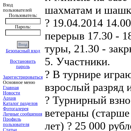
Вход
шахматам и шашкам
пользователей
Пользователь:
? 19.04.2014 14.00
Пароль:
перерыв 17.30 - 18
туры, 21.30 - зак
Безопасный вход
5. Участники.
Востановить
пароль
? В турнире игра
Зарегистрироваться
Основное меню
взрослый разряд 
Главная
Новости
? Турнирный взнос
Архив
Каталог разделов
Фотогалерея
ветераны (старше
Личные сообщения
Профиль
лет) ? 25 000 рубл
пользователя
Статьи