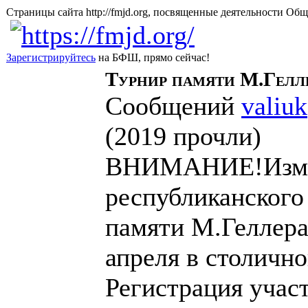
Страницы сайта http://fmjd.org, посвященные деятельно
Зарегистрируйтесь
на БФШ, прямо сейчас!
Турнир памяти М.Гелле
Сообщений
valiuk
(
2019 прочли
)
ВНИМАНИЕ!Измен
республиканского
памяти М.Геллера
апреля в столич
Регистрация участ