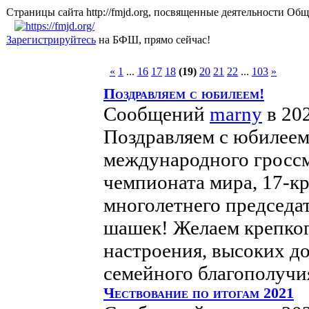
Страницы сайта http://fmjd.org, посвященные деятельно
Зарегистрируйтесь
на БФШ, прямо сейчас!
«
1
...
16
17
18
(19)
20
21
22
...
103
»
Поздравляем с юбилеем!
Сообщений
marny
в 20
Поздравляем с юбилее
международного гроссм
чемпионата мира, 17-к
многолетнего председа
шашек! Желаем крепког
настроения, высоких д
семейного благополучия
Чествование по итогам 2021