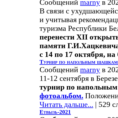
Сообщений
marny
в 20
В связи с ухудшающейс
и учитывая рекомендац
туризма Республики Бе
перенести XII откры
памяти Г.И.Хацкевич
с 14 по 17 октября, на
Турнир по напольным шашкам 
Сообщений
marny
в 20
11-12 сентября в Берез
турнир по напольны
фотоальбом.
Положение
Читать дальше...
| 529 с
Етвызь-2021