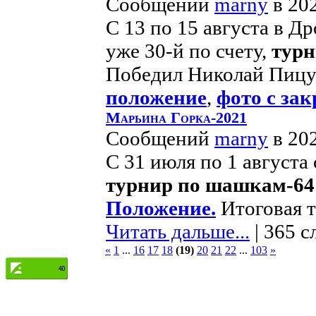
Сообщений
marny
в 20
С 13 по 15 августа в 
уже 30-й по счету,
турн
Победил Николай Пицу
положение
,
фото с за
Марьина Горка-2021
Сообщений
marny
в 20
С 31 июля по 1 августа
турнир по шашкам-64
Положение.
Итоговая т
Читать дальше...
| 365 с
«
1
...
16
17
18
(19)
20
21
22
...
103
»