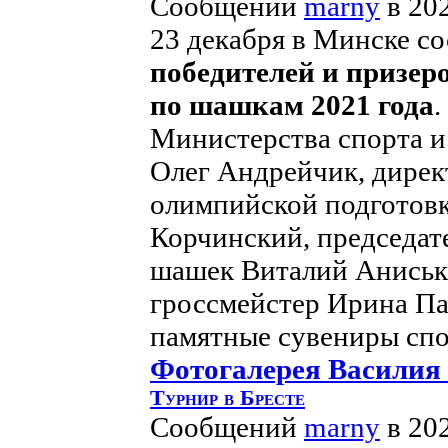
Сообщений
marny
в 20
23 декабря в Минске с
победителей и призер
по шашкам 2021 года
.
Министерства спорта и
Олег Андрейчик, дирек
олимпийской подготов
Корчинский, председат
шашек Виталий Аниськ
гроссмейстер Ирина Па
памятные сувениры спо
Фотогалерея Василия
Турнир в Бресте
Сообщений
marny
в 20