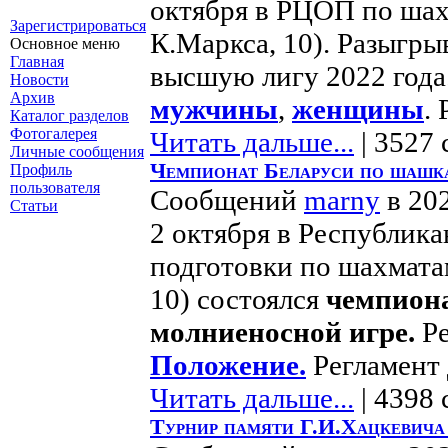
октября в РЦОП по шах
Зарегистрироваться
К.Маркса, 10). Разыгры
Основное меню
Главная
высшую лигу 2022 года.
Новости
Архив
мужчины
,
женщины
.
Каталог разделов
Фотогалерея
Читать дальше...
| 3527 
Личные сообщения
Чемпионат Беларуси по шашка
Профиль
пользователя
Сообщений
marny
в 20
Статьи
2 октября в Республик
подготовки по шахмата
10) состоялся
чемпиона
молниеносной игре.
Ре
Положение.
Регламент 
Читать дальше...
| 4398 
Турнир памяти Г.И.Хацкевича