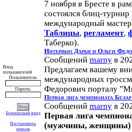
7 ноября в Бресте в ра
состоялся блиц-турнир
международный мастер
Таблицы
,
регламент
,
Таберко).
Интервью Дарьи и Ольги Федо
Сообщений
marny
в 20
Вход
Предлагаем вашему в
пользователей
международных гроссм
Пользователь:
Федорович порталу "М
Пароль:
Первая лига чемпионата Бела
Сообщений
marny
в 20
Безопасный вход
Первая лига чемпион
(мужчины, женщины)
Востановить
пароль