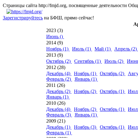
Страницы сайта http://fmjd.org, посвященные деятельно
Зарегистрируйтесь
на БФШ, прямо сейчас!
А
2023 (3)
Июнь ()
2014 (9)
Ноябрь (1)
Июль (1)
Май (1)
Апрель (2)
2013 (9)
Октябрь (2)
Сентябрь (1)
Июль (2)
Июнь
2012 (28)
Декабрь (4)
Ноябрь (1)
Октябрь (2)
Авгу
Февраль (2)
Январь (1)
2011 (26)
Декабрь (2)
Ноябрь (2)
Октябрь (1)
Июль
Январь (1)
2010 (26)
Декабрь (4)
Ноябрь (2)
Октябрь (1)
Июль
Февраль (3)
Январь (1)
2009 (21)
Декабрь (1)
Ноябрь (3)
Октябрь (1)
Июль
Февраль (1)