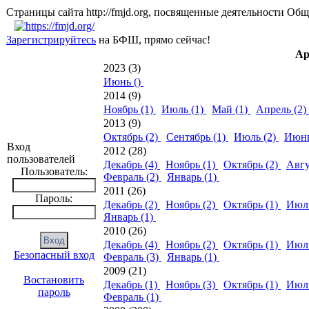
Страницы сайта http://fmjd.org, посвященные деятельно
Зарегистрируйтесь
на БФШ, прямо сейчас!
Ар
2023 (3)
Июнь ()
2014 (9)
Ноябрь (1)
Июль (1)
Май (1)
Апрель (2)
2013 (9)
Октябрь (2)
Сентябрь (1)
Июль (2)
Июнь
Вход
2012 (28)
пользователей
Декабрь (4)
Ноябрь (1)
Октябрь (2)
Авгу
Пользователь:
Февраль (2)
Январь (1)
2011 (26)
Пароль:
Декабрь (2)
Ноябрь (2)
Октябрь (1)
Июль
Январь (1)
2010 (26)
Декабрь (4)
Ноябрь (2)
Октябрь (1)
Июль
Безопасный вход
Февраль (3)
Январь (1)
2009 (21)
Востановить
Декабрь (1)
Ноябрь (3)
Октябрь (1)
Июль
пароль
Февраль (1)