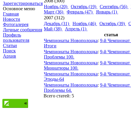
2008 (300)
Зарегистрироваться
Ноябрь (20)
Октябрь (19)
Сентябрь (56)
Основное меню
Март (36)
Февраль (47)
Январь (1)
Главная
2007 (312)
Новости
Декабрь (31)
Ноябрь (46)
Октябрь (39)
С
Фотогалерея
Май (38)
Апрель (1)
Личные сообщения
статья
Профиль
пользователя
Чемпионаты Новополоцка
:
9-й Чемпионат 
Статьи
Итоги
Поиск
Чемпионаты Новополоцка
:
9-й Чемпионат 
Архив
Проблемы 100.
Чемпионаты Новополоцка
:
9-й Чемпионат 
Миниатюры 100.
Чемпионаты Новополоцка
:
9-й Чемпионат 
Этюды-64
Чемпионаты Новополоцка
:
9-й Чемпионат 
Проблемы 64.
Всего статей: 5