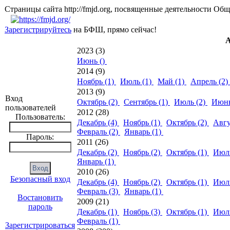
Страницы сайта http://fmjd.org, посвященные деятельно
Зарегистрируйтесь
на БФШ, прямо сейчас!
А
2023 (3)
Июнь ()
2014 (9)
Ноябрь (1)
Июль (1)
Май (1)
Апрель (2)
2013 (9)
Вход
Октябрь (2)
Сентябрь (1)
Июль (2)
Июнь
пользователей
2012 (28)
Пользователь:
Декабрь (4)
Ноябрь (1)
Октябрь (2)
Авгу
Февраль (2)
Январь (1)
Пароль:
2011 (26)
Декабрь (2)
Ноябрь (2)
Октябрь (1)
Июль
Январь (1)
2010 (26)
Безопасный вход
Декабрь (4)
Ноябрь (2)
Октябрь (1)
Июль
Февраль (3)
Январь (1)
Востановить
2009 (21)
пароль
Декабрь (1)
Ноябрь (3)
Октябрь (1)
Июль
Февраль (1)
Зарегистрироваться