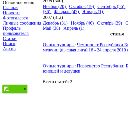
2008 (300)
Основное меню
Ноябрь (20)
Октябрь (19)
Сентябрь (56)
Главная
(36)
Февраль (47)
Январь (1)
Новости
2007 (312)
Фотогалерея
Личные сообщения
Декабрь (31)
Ноябрь (46)
Октябрь (39)
С
Профиль
Май (38)
Апрель (1)
пользователя
статья
Статьи
Поиск
Очные турниры
:
Чемпионат Республики Бе
Архив
мужчин (высшая лига) 16 - 24 апреля 2010 г
Очные турниры
:
Первенство Республики Б
юношей и девушек
Всего статей: 2