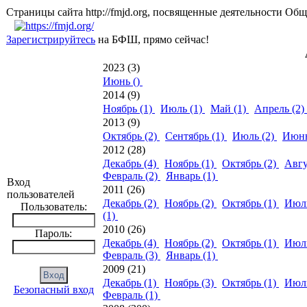
Страницы сайта http://fmjd.org, посвященные деятельно
Зарегистрируйтесь
на БФШ, прямо сейчас!
2023 (3)
Июнь ()
2014 (9)
Ноябрь (1)
Июль (1)
Май (1)
Апрель (2)
2013 (9)
Октябрь (2)
Сентябрь (1)
Июль (2)
Июнь
2012 (28)
Декабрь (4)
Ноябрь (1)
Октябрь (2)
Авгу
Февраль (2)
Январь (1)
Вход
2011 (26)
пользователей
Декабрь (2)
Ноябрь (2)
Октябрь (1)
Июль
Пользователь:
(1)
2010 (26)
Пароль:
Декабрь (4)
Ноябрь (2)
Октябрь (1)
Июль
Февраль (3)
Январь (1)
2009 (21)
Декабрь (1)
Ноябрь (3)
Октябрь (1)
Июль
Безопасный вход
Февраль (1)