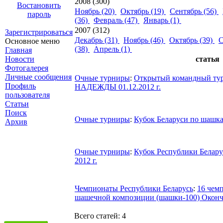
2008 (300)
Востановить
Ноябрь (20)
Октябрь (19)
Сентябрь (56)
пароль
(36)
Февраль (47)
Январь (1)
2007 (312)
Зарегистрироваться
Декабрь (31)
Ноябрь (46)
Октябрь (39)
С
Основное меню
(38)
Апрель (1)
Главная
Новости
статья
Фотогалерея
Личные сообщения
Очные турниры
:
Открытый командный ту
Профиль
НАДЕЖДЫ 01.12.2012 г.
пользователя
Статьи
Поиск
Очные турниры
:
Кубок Беларуси по шашкам 
Архив
Очные турниры
:
Кубок Республики Беларус
2012 г.
Чемпионаты Республики Беларусь
:
16 чем
шашечной композиции (шашки-100) Оконч
Всего статей: 4