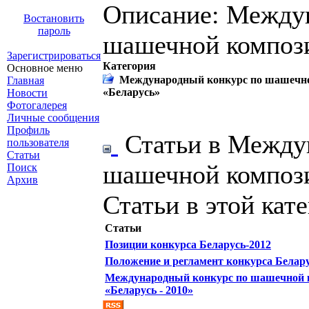
Описание: Между
Востановить
пароль
шашечной компози
Зарегистрироваться
Категория
Основное меню
Международный конкурс по шашечно
Главная
«Беларусь»
Новости
Фотогалерея
Личные сообщения
Профиль
Статьи в Между
пользователя
Статьи
шашечной компози
Поиск
Архив
Статьи в этой кат
Статьи
Позиции конкурса Беларусь-2012
Положение и регламент конкурса Белару
Международный конкурс по шашечной 
«Беларусь - 2010»