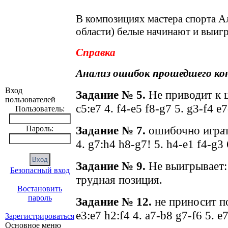
В композициях мастера спорта А
области) белые начинают и выи
Справка
Анализ ошибок прошедшего ко
Вход
Задание № 5.
Не приводит к 
пользователей
c5:e7 4. f4-e5 f8-g7 5. g3-f4 
Пользователь:
Задание № 7.
ошибочно играт
Пароль:
4.
g
7:
h
4
h
8-
g
7! 5.
h
4-
e
1
f
4-
g
3 
Задание № 9.
Не выигрывает:
Безопасный вход
трудная позиция.
Востановить
пароль
Задание № 12.
не приносит по
e3:e7 h2:f4 4. a7-b8 g7-f6 5. e
Зарегистрироваться
Основное меню