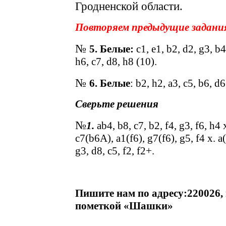
Гродненской области.
Повторяем предыдущие задани
№
5. Белые:
c1, e1, b2, d2, g3, b4,
h6, c7, d8, h8 (10).
№
6.
Белые
: b2, h2, a3, c5, b6, d6
Сверьте решения
№
1.
ab
4,
b
8,
c
7,
b
2,
f
4,
g
3,
f
6,
h
4
c7(b6A), a1(f6), g7(f6), g5, f4 x. a
g3, d8, c5, f2, f2+.
Пишите нам по адресу:220026, г
пометкой «Шашки»