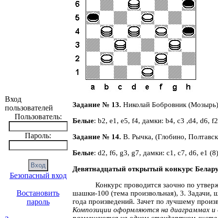
Вход
Задание № 13.
Николай Бобровник (Мозырь
пользователей
Пользователь:
Белые
:
b
2,
e
1,
e
5,
f
4, дамки:
b
4,
c
3 ,
d
4,
d
6,
f
2
Пароль:
Задание № 14.
В. Рычка, (Глобино, Полтавск
Белые
:
d
2,
f
6,
g
3,
g
7, дамки:
c
1,
c
7,
d
6,
e
1 (8
Девятнадцатый
открытый конкурс Белар
Безопасный вход
Конкурс проводится заочно по утвер
Востановить
шашки-100 (тема произвольная), 3. Задачи, 
года произведений. Зачет по лучшему произ
пароль
Композиции оформляются на диаграммах и в
размещаются на одном стандартном листе, 