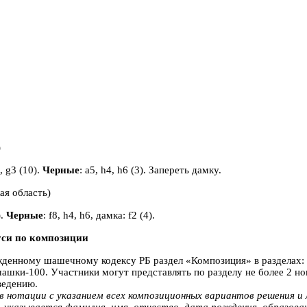
)
,
g
3 (10).
Черные
:
a
5,
h
4,
h
6 (3). Запереть дамку.
ая область)
).
Черные
:
f
8,
h
4,
h
6, дамка:
f
2 (4).
уси по композиции
жденному шашечному кодексу РБ раздел «Композиция» в разделах:
шашки-100. Участники могут представлять по разделу не более 2 н
ведению.
 нотации с указанием всех композиционных вариантов решения и 
указывается фамилия, имя, отчество, дата рождения, образован