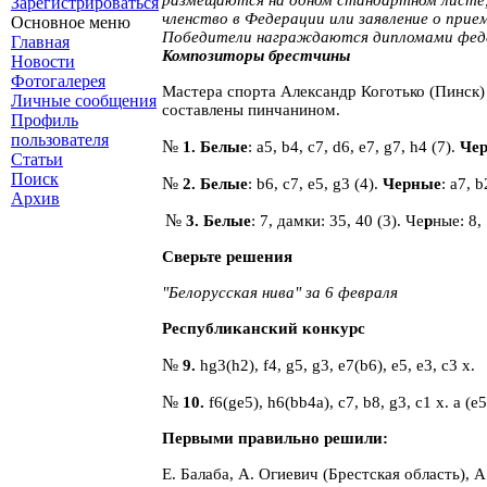
Зарегистрироваться
членство в Федерации или заявление о прие
Основное меню
Победители награждаются дипломами феде
Главная
Композиторы брестчины
Новости
Фотогалерея
Мастера спорта Александр Коготько (Пинск)
Личные сообщения
составлены пинчанином.
Профиль
пользователя
№
1.
Белые
:
a
5,
b
4,
c
7,
d
6,
e
7,
g
7,
h
4 (7).
Чер
Статьи
Поиск
№
2.
Белые
:
b
6,
c
7,
e
5,
g
3 (4).
Черные
: a7, b
Архив
№
3
. Белые
: 7, дамки: 35, 40 (3). Че
р
ные: 8,
Сверьте решения
"Белорусская нива" за
6 февраля
Республиканский конкурс
№
9.
hg
3(
h
2),
f
4,
g
5,
g
3,
e
7(
b
6),
e
5,
e
3,
c
3
x
.
№
10.
f6(ge5), h6(bb4a), c7, b8, g3, c1 x. a (e5)
Первыми правильно решили:
Е. Балаба, А. Огиевич (Брестская область), 