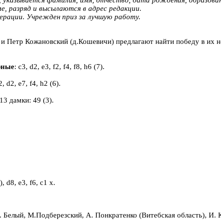
ме, разряд и высылаются в адрес редакции.
рации. Учрежден приз за лучшую работу.
 и Петр Кожановский (д.Кошевичи) предлагают найти победу в их н
ные
: c3, d2, e3, f2, f4, f8, h6 (7).
2, d2, e7, f4, h2 (6).
 13 дамки: 49 (3).
, d8, e3, f6, c1 x.
А. Белый, М.Подберезский
, А. Понкратенко (Витебская область), И. 