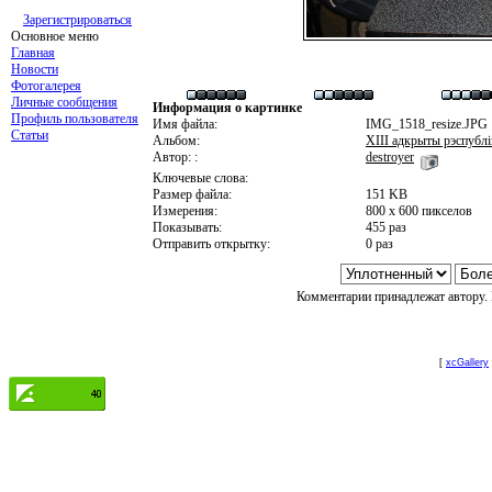
Зарегистрироваться
Основное меню
Главная
Новости
Фотогалерея
Личные сообщения
Информация о картинке
Профиль пользователя
Имя файла:
IMG_1518_resize.JPG
Статьи
Альбом:
XIII адкрыты рэспублі
Автор: :
destroyer
Ключевые слова:
Размер файла:
151 KB
Измерения:
800 x 600 пикселов
Показывать:
455 раз
Отправить открытку:
0 раз
Комментарии принадлежат автору. 
[
xcGallery