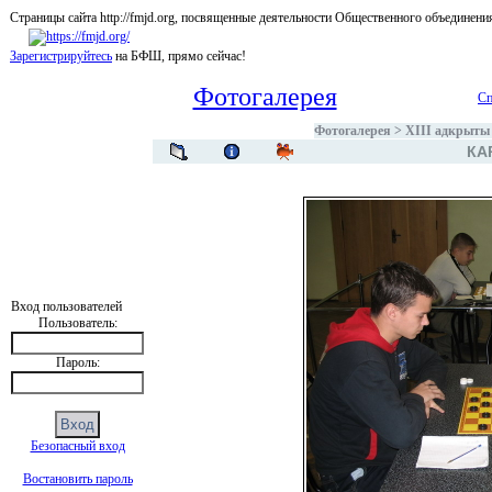
Страницы сайта http://fmjd.org, посвященные деятельности Общественного об
Зарегистрируйтесь
на БФШ, прямо сейчас!
Фотогалерея
Сп
Фотогалерея
>
XIII адкрыты
КА
Вход пользователей
Пользователь:
Пароль:
Безопасный вход
Востановить пароль