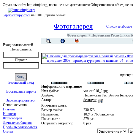
Страницы сайта http://fmjd.org, посвященные деятельности Общественного об
Зарегистрируйтесь
на БФШ, прямо сейчас!
Фотогалерея
Список альбомов
Фотогалерея
>
Первенства Республики Б
Вход пользователей
Пользователь:
Пароль:
призер
Безопасный вход
Информация о картинке
Имя файла:
минск 016_2.jpg
Востановить пароль
Альбом:
Первенства Республики Беларус
Автор: :
destroyer
Зарегистрироваться
Основное меню
Ключевые слова:
Главная
Размер файла:
230 KB
Новости
Измерения:
1024 x 768 пикселов
Фотогалерея
Показывать:
579 раз
Личные сообщения
Отправить открытку:
0 раз
Профиль пользователя
Статьи