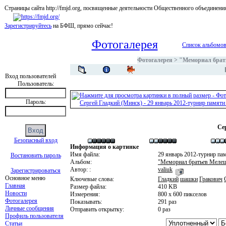
Страницы сайта http://fmjd.org, посвященные деятельности Общественного об
Зарегистрируйтесь
на БФШ, прямо сейчас!
Фотогалерея
Список альбомо
Фотогалерея
>
"Мемориал брать
Вход пользователей
Пользователь:
Пароль:
Се
Безопасный вход
Информация о картинке
Имя файла:
29 январь 2012-турнир пам
Востановить пароль
Альбом:
"Мемориал братьев Мелешк
Автор: :
valiuk
Зарегистрироваться
Основное меню
Ключевые слова:
Гладкий
шашки
Гракович
Главная
Размер файла:
410 KB
Новости
Измерения:
800 x 600 пикселов
Фотогалерея
Показывать:
291 раз
Личные сообщения
Отправить открытку:
0 раз
Профиль пользователя
Статьи