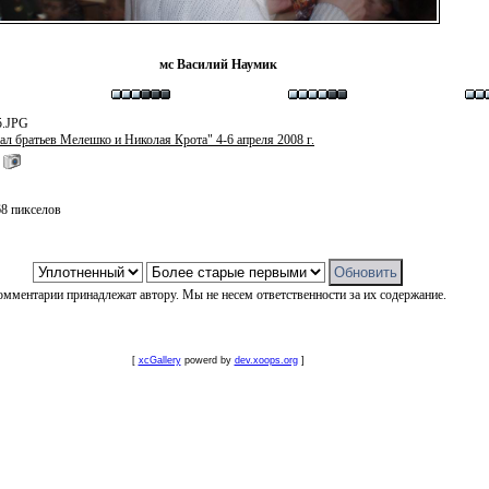
мс Василий Наумик
5.JPG
л братьев Мелешко и Николая Крота" 4-6 апреля 2008 г.
68 пикселов
омментарии принадлежат автору. Мы не несем ответственности за их содержание.
[
xcGallery
powerd by
dev.xoops.org
]