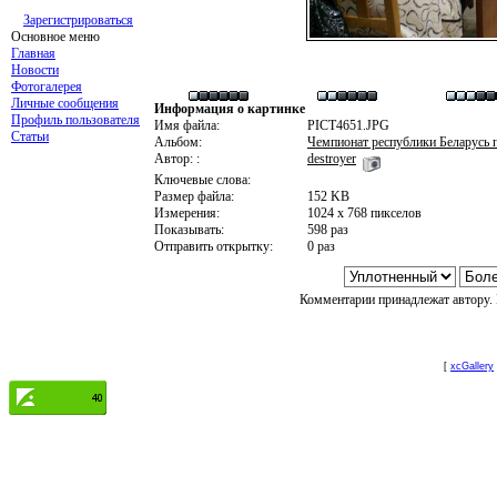
Зарегистрироваться
Основное меню
Главная
Новости
Фотогалерея
Личные сообщения
Информация о картинке
Профиль пользователя
Имя файла:
PICT4651.JPG
Статьи
Альбом:
Чемпионат республики Беларусь п
Автор: :
destroyer
Ключевые слова:
Размер файла:
152 KB
Измерения:
1024 x 768 пикселов
Показывать:
598 раз
Отправить открытку:
0 раз
Комментарии принадлежат автору. 
[
xcGallery