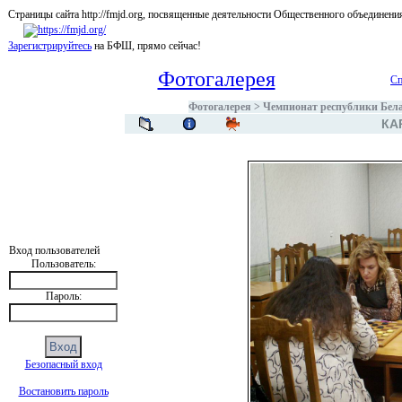
Страницы сайта http://fmjd.org, посвященные деятельности Общественного об
Зарегистрируйтесь
на БФШ, прямо сейчас!
Фотогалерея
Сп
Фотогалерея
>
Чемпионат республики Белар
КА
Вход пользователей
Пользователь:
Пароль:
Безопасный вход
Востановить пароль