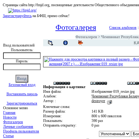
Страницы сайта http://fmjd.org, посвященные деятельности Общественного об
Зарегистрируйтесь
на БФШ, прямо сейчас!
Фотогалерея
Список альбомов
:
Фотогалерея
>
Чемпионат Республики
КА
Вход пользователей
Пользователь:
Пароль:
Безопасный вход
Информация о картинке
Имя файла:
Изображение 019_resize.jpg
Востановить пароль
Альбом:
Чемпионат Республики Белару
Автор: :
destroyer
Зарегистрироваться
Ключевые слова:
Основное меню
Размер файла:
141 KB
Главная
Измерения:
800 x 600 пикселов
Новости
Показывать:
590 раз
Фотогалерея
Отправить открытку:
0 раз
Личные сообщения
Профиль пользователя
Статьи