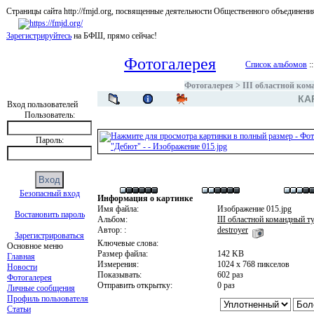
Страницы сайта http://fmjd.org, посвященные деятельности Общественного об
Зарегистрируйтесь
на БФШ, прямо сейчас!
Фотогалерея
Список альбомов
:
Фотогалерея
>
III областной ко
КА
Вход пользователей
Пользователь:
Пароль:
Безопасный вход
Информация о картинке
Имя файла:
Изображение 015.jpg
Востановить пароль
Альбом:
III областной командный 
Автор: :
destroyer
Зарегистрироваться
Ключевые слова:
Основное меню
Размер файла:
142 KB
Главная
Измерения:
1024 x 768 пикселов
Новости
Показывать:
602 раз
Фотогалерея
Отправить открытку:
0 раз
Личные сообщения
Профиль пользователя
Статьи