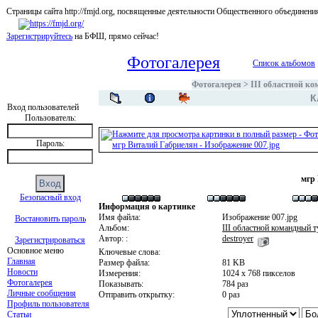
Страницы сайта http://fmjd.org, посвященные деятельности Общественного об
Зарегистрируйтесь
на БФШ, прямо сейчас!
Фотогалерея
Список альбомов
Фотогалерея
>
III областной к
К
Вход пользователей
Пользователь:
Пароль:
мгр
Безопасный вход
Информация о картинке
Имя файла:
Изображение 007.jpg
Востановить пароль
Альбом:
III областной командный 
Автор: :
destroyer
Зарегистрироваться
Основное меню
Ключевые слова:
Главная
Размер файла:
81 KB
Новости
Измерения:
1024 x 768 пикселов
Фотогалерея
Показывать:
784 раз
Личные сообщения
Отправить открытку:
0 раз
Профиль пользователя
Статьи