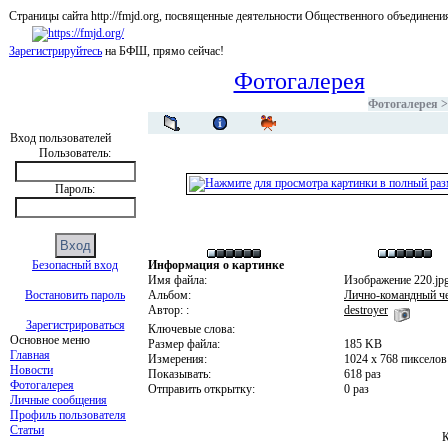
Страницы сайта http://fmjd.org, посвященные деятельности Общественного об
Зарегистрируйтесь
на БФШ, прямо сейчас!
Фотогалерея
Фотогалерея
Вход пользователей
Пользователь:
Пароль:
Безопасный вход
Информация о картинке
Имя файла:
Изображение 220.jp
Востановить пароль
Альбом:
Лично-командный че
Автор: :
destroyer
Зарегистрироваться
Ключевые слова:
Основное меню
Размер файла:
185 KB
Главная
Измерения:
1024 x 768 пикселов
Новости
Показывать:
618 раз
Фотогалерея
Отправить открытку:
0 раз
Личные сообщения
Профиль пользователя
Статьи
К