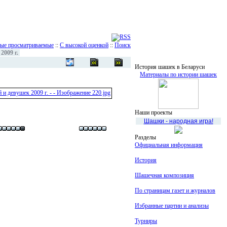
ые просматриваемые
::
С высокой оценкой
::
Поиск
009 г.
История шашек в Беларуси
Материалы по истории шашек
Наши проекты
Шашки - народная игра!
Разделы
Официальная информация
История
Шашечная композиция
По страницам газет и журналов
Избранные партии и анализы
Турниры