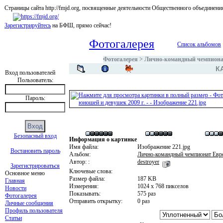
Страницы сайта http://fmjd.org, посвященные деятельности Общественного об
Зарегистрируйтесь
на БФШ, прямо сейчас!
Фотогалерея
Список альбомов
Фотогалерея
>
Лично-командный чемпионат
К
Вход пользователей
Пользователь:
Пароль:
Безопасный вход
Информация о картинке
Имя файла:
Изображение 221.jpg
Востановить пароль
Альбом:
Лично-командный чемпионат Евро
Автор: :
destroyer
Зарегистрироваться
Ключевые слова:
Основное меню
Размер файла:
187 KB
Главная
Измерения:
1024 x 768 пикселов
Новости
Показывать:
575 раз
Фотогалерея
Отправить открытку:
0 раз
Личные сообщения
Профиль пользователя
Статьи