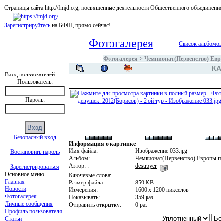
Страницы сайта http://fmjd.org, посвященные деятельности Общественного об
Зарегистрируйтесь
на БФШ, прямо сейчас!
Фотогалерея
Список альбомо
Фотогалерея
>
Чемпионат(Первенство) Евр
КА
Вход пользователей
Пользователь:
Пароль:
Безопасный вход
Информация о картинке
Имя файла:
Изображение 033.jpg
Востановить пароль
Альбом:
Чемпионат(Первенство) Европы п
Автор: :
destroyer
Зарегистрироваться
Основное меню
Ключевые слова:
Главная
Размер файла:
859 KB
Новости
Измерения:
1600 x 1200 пикселов
Фотогалерея
Показывать:
359 раз
Личные сообщения
Отправить открытку:
0 раз
Профиль пользователя
Статьи