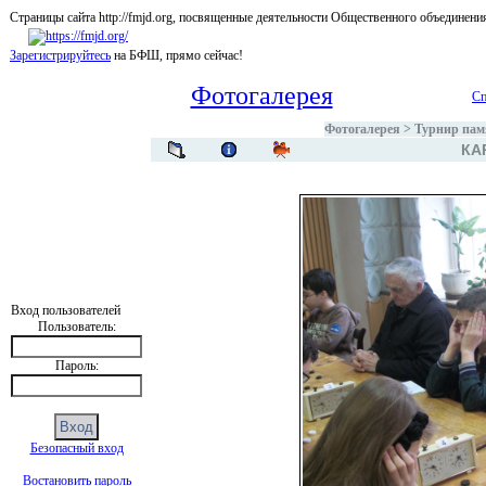
Страницы сайта http://fmjd.org, посвященные деятельности Общественного об
Зарегистрируйтесь
на БФШ, прямо сейчас!
Фотогалерея
Сп
Фотогалерея
>
Турнир памя
КА
Вход пользователей
Пользователь:
Пароль:
Безопасный вход
Востановить пароль