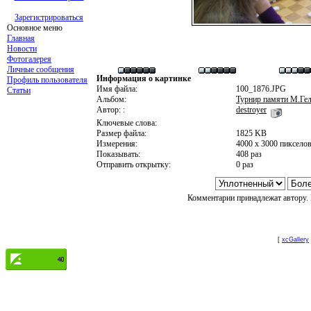
Зарегистрироваться
Основное меню
Главная
Новости
Фотогалерея
Личные сообщения
Информация о картинке
Профиль пользователя
Имя файла:
100_1876.JPG
Статьи
Альбом:
Турнир памяти М.Гел
Автор: :
destroyer
Ключевые слова:
Размер файла:
1825 KB
Измерения:
4000 x 3000 пиксело
Показывать:
408 раз
Отправить открытку:
0 раз
Комментарии принадлежат автору. 
[
xcGallery