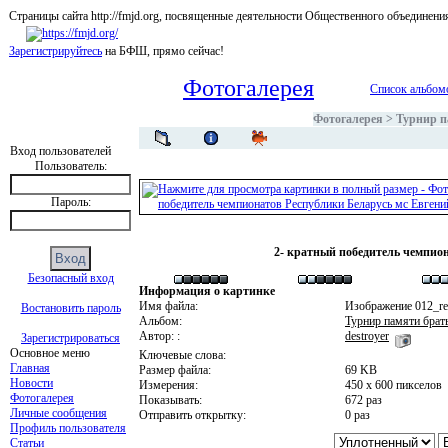
Страницы сайта http://fmjd.org, посвященные деятельности Общественного об
Зарегистрируйтесь
на БФШ, прямо сейчас!
Фотогалерея
Список альбом
Фотогалерея
>
Турнир п
Вход пользователей
Пользователь:
Пароль:
2- кратный победитель чемпио
Безопасный вход
Информация о картинке
Имя файла:
Изображение 012_res
Востановить пароль
Альбом:
Турнир памяти брать
Автор: :
destroyer
Зарегистрироваться
Основное меню
Ключевые слова:
Главная
Размер файла:
69 KB
Новости
Измерения:
450 x 600 пикселов
Фотогалерея
Показывать:
672 раз
Личные сообщения
Отправить открытку:
0 раз
Профиль пользователя
Статьи