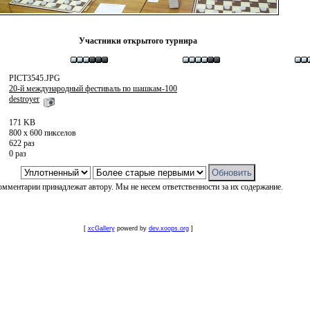
Участники открытого турнира
PICT3545.JPG
20-й международный фестиваль по шашкам-100
destroyer
171 KB
800 x 600 пикселов
622 раз
0 раз
омментарии принадлежат автору. Мы не несем ответственности за их содержание.
[
xcGallery
powerd by
dev.xoops.org
]