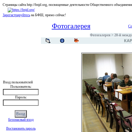
Страницы сайта http://fmjd.org, посвященные деятельности Общественного об
Зарегистрируйтесь
на БФШ, прямо сейчас!
Фотогалерея
Сп
Фотогалерея
>
20-й межд
КАР
Вход пользователей
Пользователь:
Пароль:
Безопасный вход
Востановить пароль