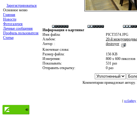
Зарегистрироваться
Основное меню
Главная
Новости
Фотогалерея
Личные сообщения
Информация о картинке
Профиль пользователя
Имя файла:
PICT3574.JPG
Статьи
Альбом:
20-й международны
Автор: :
destroyer
Ключевые слова:
Размер файла:
156 KB
Измерения:
800 x 600 пикселов
Показывать:
531 раз
Отправить открытку:
0 раз
Комментарии принадлежат автору. 
[
xcGallery