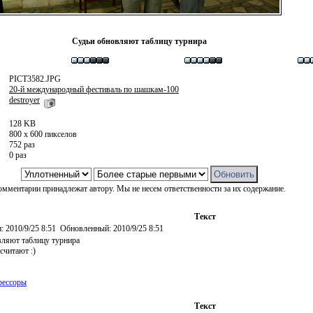
Судьи обновляют таблицу турнира
PICT3582.JPG
20-й международный фестиваль по шашкам-100
destroyer
128 KB
800 x 600 пикселов
752 раз
0 раз
омментарии принадлежат автору. Мы не несем ответственности за их содержание.
Текст
:
2010/9/25 8:51
Обновленный:
2010/9/25 8:51
вляют таблицу турнира
считают :)
рессоры
Текст