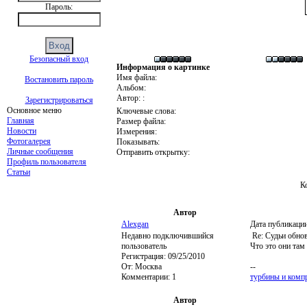
Пароль:
Безопасный вход
Информация о картинке
Имя файла:
Востановить пароль
Альбом:
Автор: :
Зарегистрироваться
Основное меню
Ключевые слова:
Главная
Размер файла:
Новости
Измерения:
Фотогалерея
Показывать:
Личные сообщения
Отправить открытку:
Профиль пользователя
Статьи
К
Автор
Alexgan
Дата публикации
Недавно подключившийся
Re: Судьи обно
пользователь
Что это они там 
Регистрация:
09/25/2010
От:
Москва
--
Комментарии:
1
турбины и комп
Автор