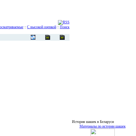
осматриваемые
::
С высокой оценкой
::
Поиск
История шашек в Беларуси
Материалы по истории шашек