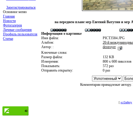
Зарегистрироваться
Основное меню
Главная
Новости
на переднем плане мгр Евгений Ватутин и мгр
Фотогалерея
Личные сообщения
Информация о картинке
Профиль пользователя
Имя файла:
PICT3584.JPG
Статьи
Альбом:
20-й международны
Автор: :
destroyer
Ключевые слова:
Размер файла:
132 KB
Измерения:
800 x 600 пикселов
Показывать:
572 раз
Отправить открытку:
0 раз
Комментарии принадлежат автору. 
[
xcGallery