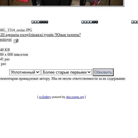
MG_1514_resize.JPG
III адкрыты рэспубліканскі турнір ?Юныя таленты?
estroyer
148 KB
00 x 600 пикселов
41 раз
 раз
омментарии принадлежат автору. Мы не несем ответственности за их содержание.
[
xcGallery
powerd by
dev.xoops.org
]