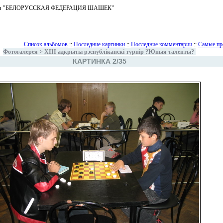
ъединения "БЕЛОРУССКАЯ ФЕДЕРАЦИЯ ШАШЕК"
Список альбомов
::
Последние картинки
::
Последние комментарии
::
Самые пр
Фотогалерея
>
XIII адкрыты рэспубліканскі турнір ?Юныя таленты?
КАРТИНКА 2/35