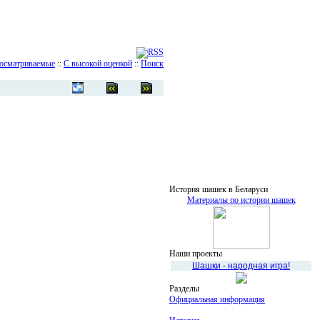
осматриваемые
::
С высокой оценкой
::
Поиск
История шашек в Беларуси
Материалы по истории шашек
Наши проекты
Шашки - народная игра!
Разделы
Официальная информация