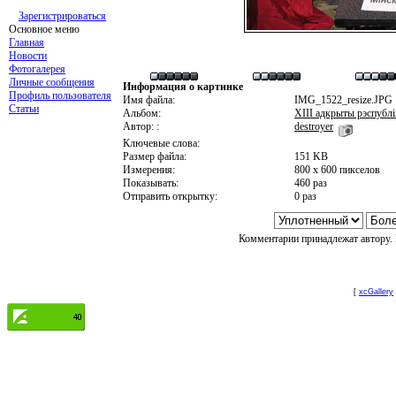
Зарегистрироваться
Основное меню
Главная
Новости
Фотогалерея
Личные сообщения
Информация о картинке
Профиль пользователя
Имя файла:
IMG_1522_resize.JPG
Статьи
Альбом:
XIII адкрыты рэспублі
Автор: :
destroyer
Ключевые слова:
Размер файла:
151 KB
Измерения:
800 x 600 пикселов
Показывать:
460 раз
Отправить открытку:
0 раз
Комментарии принадлежат автору. 
[
xcGallery