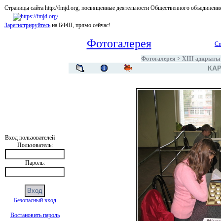
Страницы сайта http://fmjd.org, посвященные деятельности Общественного об
Зарегистрируйтесь
на БФШ, прямо сейчас!
Фотогалерея
Сп
Фотогалерея
>
XIII адкрыты
КАР
Вход пользователей
Пользователь:
Пароль:
Безопасный вход
Востановить пароль