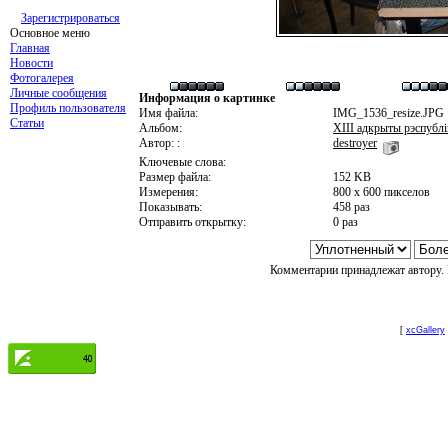
Зарегистрироваться
Основное меню
Главная
Новости
Фотогалерея
Личные сообщения
Информация о картинке
Профиль пользователя
Имя файла:
IMG_1536_resize.JPG
Статьи
Альбом:
XIII адкрыты рэспублі
Автор: :
destroyer
Ключевые слова:
Размер файла:
152 KB
Измерения:
800 x 600 пикселов
Показывать:
458 раз
Отправить открытку:
0 раз
Комментарии принадлежат автору. 
[
xcGallery