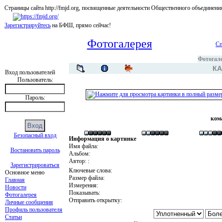
Страницы сайта http://fmjd.org, посвященные деятельности Общественного об
Зарегистрируйтесь
на БФШ, прямо сейчас!
Фотогалерея
Сп
Фотогал
КА
Вход пользователей
Пользователь:
Пароль:
ком
Безопасный вход
Информация о картинке
Имя файла:
Востановить пароль
Альбом:
Автор: :
Зарегистрироваться
Ключевые слова:
Основное меню
Размер файла:
Главная
Измерения:
Новости
Показывать:
Фотогалерея
Отправить открытку:
Личные сообщения
Профиль пользователя
Статьи