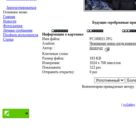
Зарегистрироваться
Основное меню
Главная
Новости
Будущие серебрянные при
Фотогалерея
Личные сообщения
Информация о картинке
Профиль пользователя
Имя файла:
PC160021.JPG
Статьи
Альбом:
Чемпионат мира среди юниоро
Автор: :
destroyer
Ключевые слова:
Размер файла:
183 KB
Измерения:
1024 x 768 пикселов
Показывать:
522 раз
Отправить открытку:
0 раз
Комментарии принадлежат автору. 
[
xcGallery