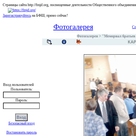
Страницы сайта http://fmjd.org, посвященные деятельности Общественного об
Зарегистрируйтесь
на БФШ, прямо сейчас!
Фотогалерея
Сп
Фотогалерея
>
"Мемориал братьев 
КАР
Вход пользователей
Пользователь:
Пароль:
Безопасный вход
Востановить пароль