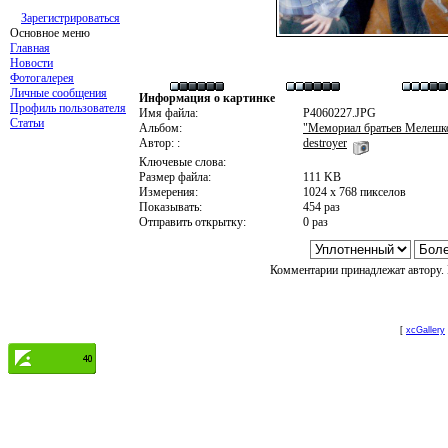
Зарегистрироваться
Основное меню
Главная
Новости
Фотогалерея
Личные сообщения
Информация о картинке
Профиль пользователя
Имя файла:
P4060227.JPG
Статьи
Альбом:
"Мемориал братьев Мелешко 
Автор: :
destroyer
Ключевые слова:
Размер файла:
111 KB
Измерения:
1024 x 768 пикселов
Показывать:
454 раз
Отправить открытку:
0 раз
Комментарии принадлежат автору. 
[
xcGallery