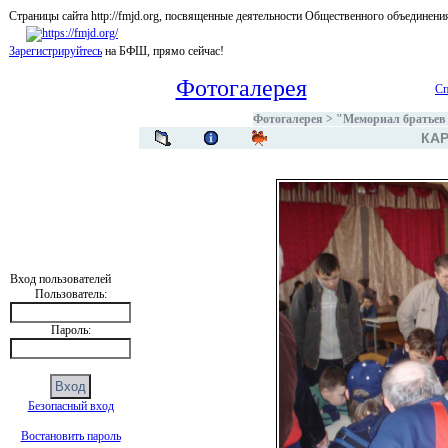
Страницы сайта http://fmjd.org, посвященные деятельности Общественного об
Зарегистрируйтесь
на БФШ, прямо сейчас!
Фотогалерея
Сп
Фотогалерея
>
"Мемориал братьев 
КАР
Вход пользователей
Пользователь:
Пароль:
Безопасный вход
Востановить пароль