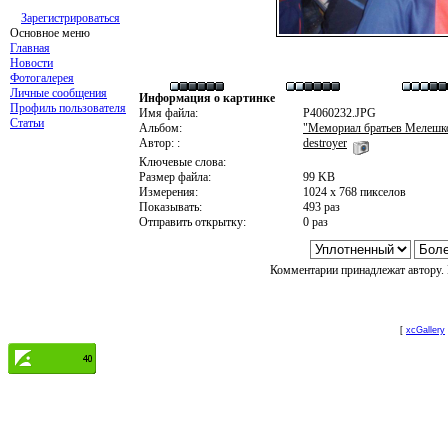
Зарегистрироваться
Основное меню
Главная
Новости
Фотогалерея
Личные сообщения
Информация о картинке
Профиль пользователя
Имя файла:
P4060232.JPG
Статьи
Альбом:
"Мемориал братьев Мелешко 
Автор: :
destroyer
Ключевые слова:
Размер файла:
99 KB
Измерения:
1024 x 768 пикселов
Показывать:
493 раз
Отправить открытку:
0 раз
Комментарии принадлежат автору. 
[
xcGallery