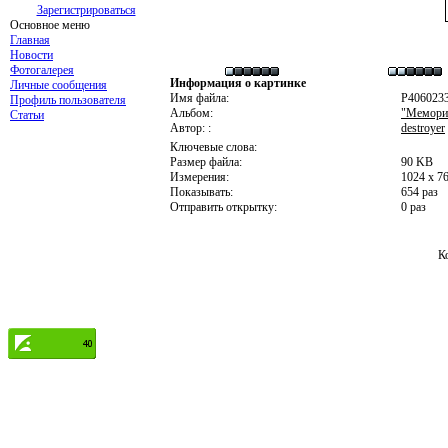
Зарегистрироваться
Основное меню
Главная
Новости
Фотогалерея
Информация о картинке
Личные сообщения
Имя файла:
P406023
Профиль пользователя
Альбом:
"Мемориа
Статьи
Автор: :
destroyer
Ключевые слова:
Размер файла:
90 KB
Измерения:
1024 x 7
Показывать:
654 раз
Отправить открытку:
0 раз
К