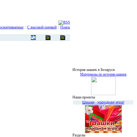
осматриваемые
::
С высокой оценкой
::
Поиск
История шашек в Беларуси
Материалы по истории шашек
Наши проекты
Шашки - народная игра!
Разделы