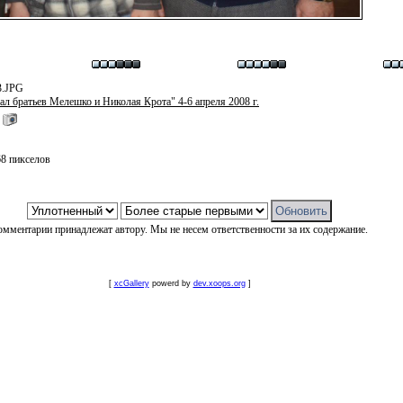
3.JPG
л братьев Мелешко и Николая Крота" 4-6 апреля 2008 г.
68 пикселов
омментарии принадлежат автору. Мы не несем ответственности за их содержание.
[
xcGallery
powerd by
dev.xoops.org
]