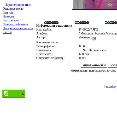
Зарегистрироваться
Основное меню
Главная
Новости
Фотогалерея
Личные сообщения
Информация о картинке
Профиль пользователя
Имя файла:
P4060237.JPG
Статьи
Альбом:
"Мемориал братьев Мелешко 
Автор: :
destroyer
Ключевые слова:
Размер файла:
86 KB
Измерения:
1024 x 768 пикселов
Показывать:
680 раз
Отправить открытку:
0 раз
Комментарии принадлежат автору. 
[
xcGallery