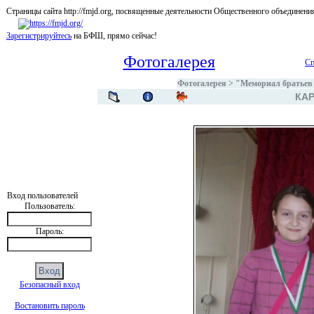
Страницы сайта http://fmjd.org, посвященные деятельности Общественного об
Зарегистрируйтесь
на БФШ, прямо сейчас!
Фотогалерея
Сп
Фотогалерея
>
"Мемориал братьев 
КАР
Вход пользователей
Пользователь:
Пароль:
Безопасный вход
Востановить пароль