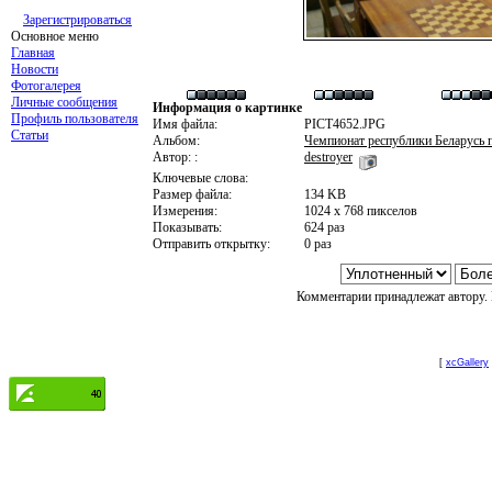
Зарегистрироваться
Основное меню
Главная
Новости
Фотогалерея
Личные сообщения
Информация о картинке
Профиль пользователя
Имя файла:
PICT4652.JPG
Статьи
Альбом:
Чемпионат республики Беларусь п
Автор: :
destroyer
Ключевые слова:
Размер файла:
134 KB
Измерения:
1024 x 768 пикселов
Показывать:
624 раз
Отправить открытку:
0 раз
Комментарии принадлежат автору. 
[
xcGallery